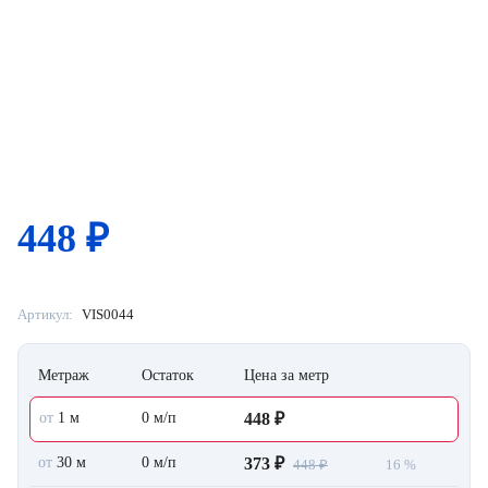
448
₽
Артикул:
VIS0044
Метраж
Остаток
Цена за метр
от
1 м
0 м/п
448 ₽
от
30 м
0 м/п
373 ₽
448 ₽
16 %