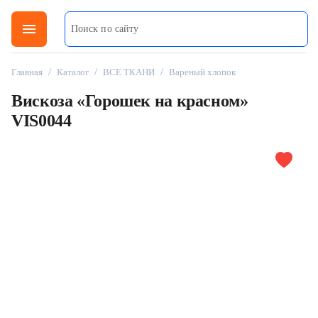
menu
Главная
/
Каталог
/
ВСЕ ТКАНИ
/
Вареный хлопок
Вискоза «Горошек на красном»
VIS0044