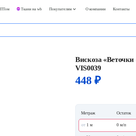
keyboard_arrow_down
ОПТом
Ткани на wb
Покупателям
О компании
Контакты
Вискоза «Веточки
VIS0039
448
₽
Метраж
Остаток
от
1 м
0 м/п