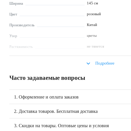
145
см
Ширина
розовый
Цвет
Китай
Производитель
цветы
Узор
не тянется
Растяжимость
мало мнется
Сминаемость
keyboard_arrow_down
Подробнее
блузка, платье, юбка, под
Что шьют
Часто задаваемые вопросы
не отбеливать, глажка при
Уход за изделиями из
моющих средств, не выкру
ткани
1. Оформление и оплата заказов
2. Доставка товаров. Бесплатная доставка
3. Скидки на товары. Оптовые цены и условия