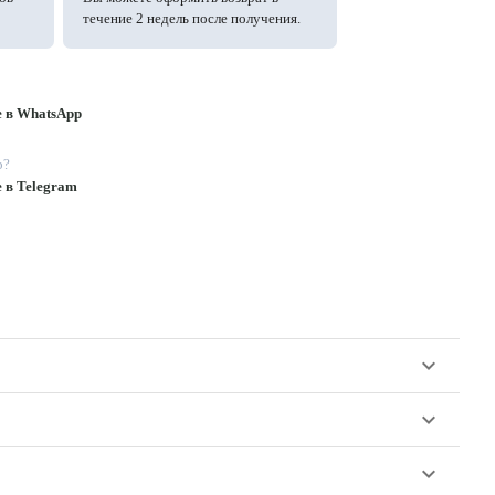
течение 2 недель после получения.
е в WhatsApp
p?
е в Telegram
keyboard_arrow_down
keyboard_arrow_down
keyboard_arrow_down