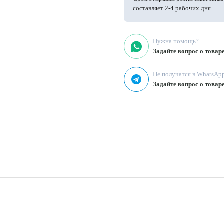
составляет 2-4 рабочих дня
Нужна помощь?
Задайте вопрос о товар
Не получатся в WhatsAp
Задайте вопрос о товар
клад, рубашки, костюмы, пижамы
 t < 110°C, использование мягких
чивать, деликатный режим стирки