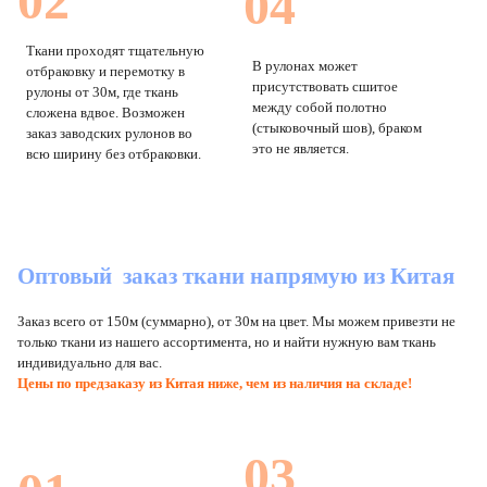
02
04
Ткани проходят тщательную
В рулонах может
отбраковку и перемотку в
присутствовать сшитое
рулоны от 30м, где ткань
между собой полотно
сложена вдвое. Возможен
(стыковочный шов), браком
заказ заводских рулонов во
это не является.
всю ширину без отбраковки.
Оптовый заказ ткани напрямую из Китая
Заказ всего от 150м (суммарно), от 30м на цвет. Мы можем привезти не
только ткани из нашего ассортимента, но и найти нужную вам ткань
индивидуально для вас.
Цены по предзаказу из Китая ниже, чем из наличия на складе!
03