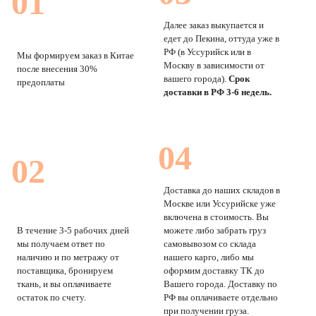
01
Далее заказ выкупается и
едет до Пекина, оттуда уже в
РФ (в Уссурийск или в
Мы формируем заказ в Китае
Москву в зависимости от
после внесения 30%
вашего города).
Срок
предоплаты
доставки в РФ 3-6 недель.
04
02
Доставка до наших складов в
Москве или Уссурийске уже
включена в стоимость. Вы
В течение 3-5 рабочих дней
можете либо забрать груз
мы получаем ответ по
самовывозом со склада
наличию и по метражу от
нашего карго, либо мы
поставщика, бронируем
оформим доставку ТК до
ткань, и вы оплачиваете
Вашего города. Доставку по
остаток по счету.
РФ вы оплачиваете отдельно
при получении груза.