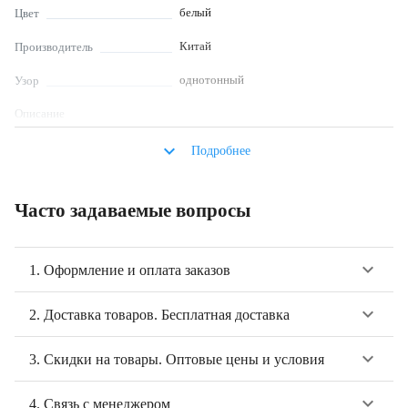
белый
Цвет
Китай
Производитель
однотонный
Узор
Описание
Лён смесовый «Белоснежный» (арт. SML0001) - прочная ткань шириной
keyboard_arrow_down
140 см из 10% льна, 20% полиэстера, 20% хлопка и 50% полиэфира,
Подробнее
плотностью 185 г/м². Подходит для создания жакетов и декора. Ткань
легко шьется, драпируется мягкими складками.
Часто задаваемые вопросы
keyboard_arrow_down
1. Оформление и оплата заказов
keyboard_arrow_down
2. Доставка товаров. Бесплатная доставка
keyboard_arrow_down
3. Скидки на товары. Оптовые цены и условия
keyboard_arrow_down
4. Связь с менеджером