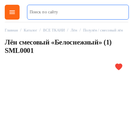
menu
Главная
/
Каталог
/
ВСЕ ТКАНИ
/
Лён
/
Полулён / смесовый лён
Лён смесовый «Белоснежный» (1)
SML0001