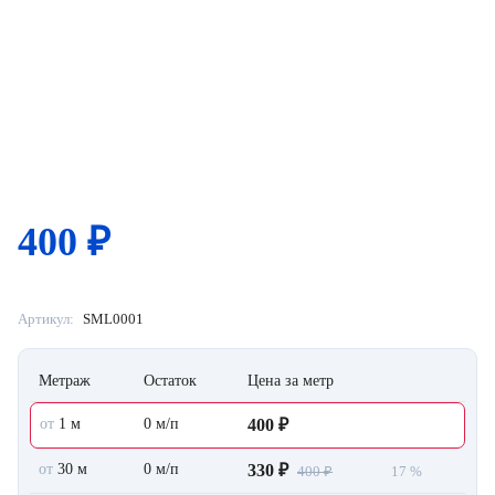
400
₽
Артикул:
SML0001
Метраж
Остаток
Цена за метр
от
1 м
0 м/п
400 ₽
от
30 м
0 м/п
330 ₽
400 ₽
17 %