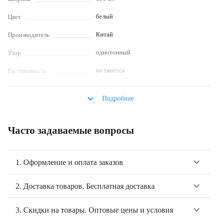
белый
Цвет
Китай
Производитель
однотонный
Узор
не тянется
Растяжимость
мало мнется
Сминаемость
keyboard_arrow_down
Подробнее
блузка, платье, туника, юбка, декор
Что шьют
интерьера, декор одежды, детская
одежда, текстиль для дома, рубашки,
Часто задаваемые вопросы
халаты
глажка с изнаночной стороны, не
Уход за
keyboard_arrow_down
отбеливать, глажка при t < 110°C,
1. Оформление и оплата заказов
изделиями из
использование мягких моющих средств,
ткани
не выкручивать, деликатный режим
keyboard_arrow_down
2. Доставка товаров. Бесплатная доставка
стирки
Описание
keyboard_arrow_down
3. Скидки на товары. Оптовые цены и условия