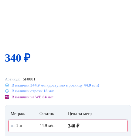
340
₽
Артикул:
SF0001
В наличии
344.9
м/п (доступно в розницу
44.9
м/п)
В наличии отрезы
18
м/п
В наличии на WB
84
м/п
Метраж
Остаток
Цена за метр
от
1 м
44.9 м/п
340 ₽