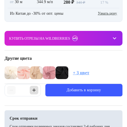
от
30 м
344.9 м/п
280 ₽
340 ₽
17 %
Узнать цену
Из Китая до -30% от опт. цены
keyboard_arrow_down
КУПИТЬ ОТРЕЗЫ НА WILDBERRIES
Другие цвета
+ 3 цвет
Добавить в корзину
Срок отправки
Срок отправки розничных заказов составляет 2-4 рабочих дня