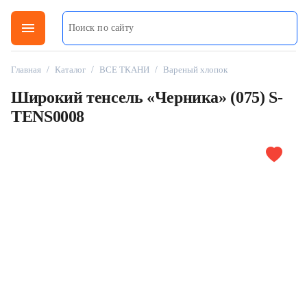
menu
Главная
/
Каталог
/
ВСЕ ТКАНИ
/
Вареный хлопок
Широкий тенсель «Черника» (075) S-
TENS0008