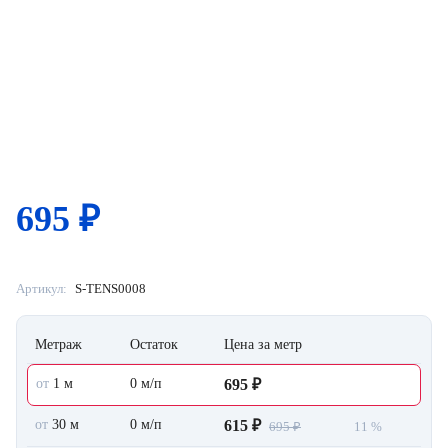
695
₽
Артикул:
S-TENS0008
Метраж
Остаток
Цена за метр
от
1 м
0 м/п
695 ₽
от
30 м
0 м/п
615 ₽
695 ₽
11 %