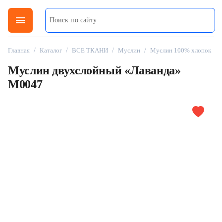
menu
Главная
/
Каталог
/
ВСЕ ТКАНИ
/
Муслин
/
Муслин 100% хлопок
Муслин двухслойный «Лаванда»
M0047