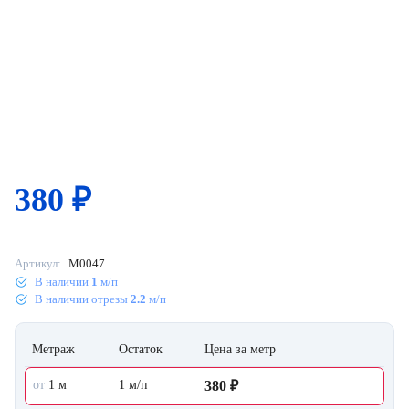
380
₽
Артикул:
M0047
В наличии
1
м/п
В наличии отрезы
2.2
м/п
Метраж
Остаток
Цена за метр
от
1 м
1 м/п
380 ₽