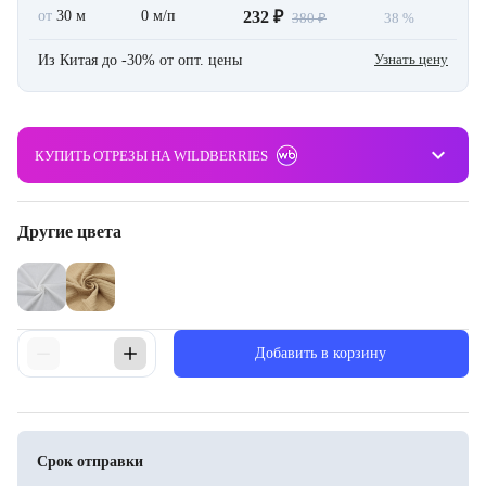
от
30 м
0 м/п
232 ₽
380 ₽
38 %
Узнать цену
Из Китая до -30% от опт. цены
keyboard_arrow_down
КУПИТЬ ОТРЕЗЫ НА WILDBERRIES
Другие цвета
Добавить в корзину
Срок отправки