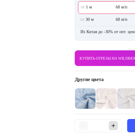
от
1 м
68 м/п
от
30 м
68 м/п
Из Китая до -30% от опт. це
КУПИТЬ ОТРЕЗЫ НА WILDBE
Другие цвета