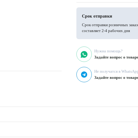
Срок отправки
Срок отправки розничных заказ
составляет 2-4 рабочих дня
Нужна помощь?
Задайте вопрос о товар
Не получатся в WhatsAp
Задайте вопрос о товар
ежда, текстиль для дома, рубашки,
тбеливать, использование мягких
учивать
подойдет для новичков в шитье.
 складки и воланы. Слегка держит