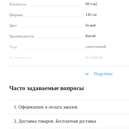
90
г/м2
Плотность
145
см
Ширина
белый
Цвет
Китай
Производитель
однотонный
Узор
не тянется
Растяжимость
умеренно
Сминаемость
keyboard_arrow_down
Подробнее
блузка, платье, детская од
Что шьют
пижамы
Часто задаваемые вопросы
стирка при t < 40°C, не о
Уход за изделиями из
моющих средств, не выкр
ткани
1. Оформление и оплата заказов
Ткань очень легко шьется, 
Особенности работы с
Легко драпируется в мягкие
тканью
2. Доставка товаров. Бесплатная доставка
форму