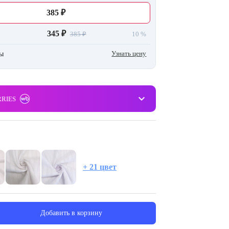
385 ₽
345 ₽
385 ₽
10 %
Узнать цену
ны
keyboard_arrow_down
RRIES
+ 21 цвет
Добавить в корзину