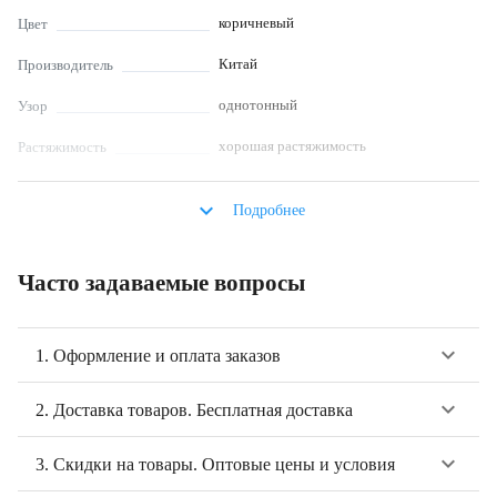
коричневый
Цвет
Китай
Производитель
однотонный
Узор
хорошая растяжимость
Растяжимость
не мнется
Сминаемость
keyboard_arrow_down
Подробнее
платье, лонгслив, толстовки и худи, декор
Что шьют
одежды, детская одежда, текстиль для
малышей, брюки, нижнее белье,
Часто задаваемые вопросы
футболка, свитшот
не отбеливать, использование мягких
Уход за
keyboard_arrow_down
моющих средств, не выкручивать,
1. Оформление и оплата заказов
изделиями из
деликатный режим стирки
ткани
keyboard_arrow_down
2. Доставка товаров. Бесплатная доставка
Описание
Кашкорсе "Camel" к футеру с крупным начесом (артикул KSP0048) -
keyboard_arrow_down
3. Скидки на товары. Оптовые цены и условия
высокоэластичное трикотажное полотно в рубчик. Ширина материала
120 см, плотность 460 г/м², состав: хлопок 94% + спандекс 6%. Ткань