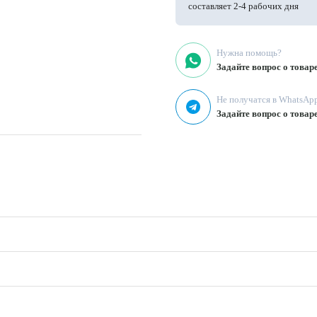
составляет 2-4 рабочих дня
Нужна помощь?
Задайте вопрос о товар
Не получатся в WhatsAp
Задайте вопрос о товар
ка, головной убор, товары для
дежды, жилеты, детская одежда,
стиль для дома, рубашки, пижамы,
тбеливать, использование мягких
чивать, деликатный режим стирки
пка с эффектом жатки. Ширина
пируется, мнется умеренно. Из
а и повседневной носки.