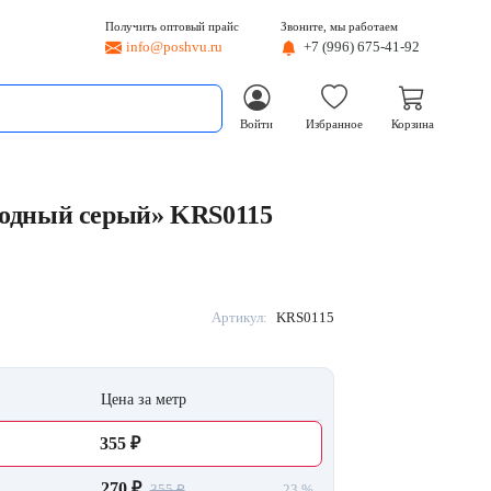
Получить оптовый прайс
Звоните, мы работаем
info@poshvu.ru
+7 (996) 675-41-92
Войти
Избранное
Корзина
одный серый» KRS0115
Артикул:
KRS0115
Цена за метр
355 ₽
270 ₽
355 ₽
23 %