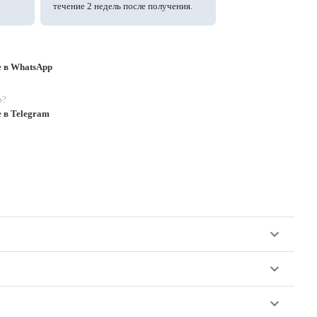
течение 2 недель после получения.
е в WhatsApp
p?
е в Telegram
keyboard_arrow_down
keyboard_arrow_down
keyboard_arrow_down