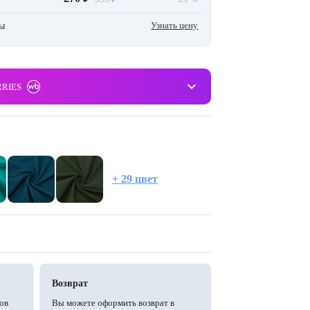
Узнать цену
ны
keyboard_arrow_down
RRIES
+ 29 цвет
Возврат
ов
Вы можете оформить возврат в