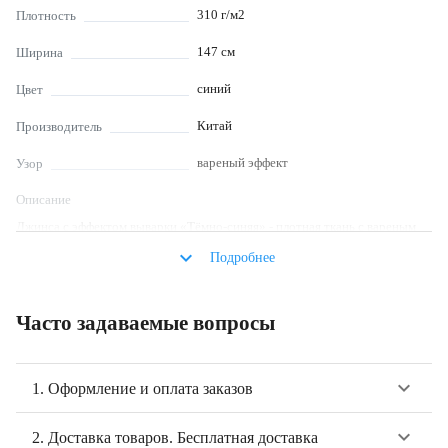
310
г/м2
Плотность
147
см
Ширина
синий
Цвет
Китай
Производитель
вареный эффект
Узор
Описание
Джинса с эффектом выварки «Тёмно-синяя» - плотная ткань с вареным
эффектом шириной 147 см и плотностью 310 г/м². Состав ткани: хлопок
keyboard_arrow_down
Подробнее
100%. Джинсовая ткань легко шьется. Из джинсы шьют брюки, куртки,
тренчи, жакеты, рубашки, платья, юбки и другую одежду для детей и
взрослых.
Часто задаваемые вопросы
keyboard_arrow_down
1. Оформление и оплата заказов
keyboard_arrow_down
2. Доставка товаров. Бесплатная доставка