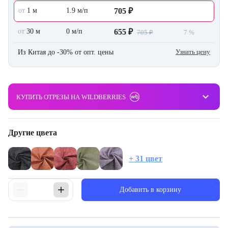
от
1 м
1.9 м/п
705 ₽
от
30 м
0 м/п
655 ₽
705 ₽
7 %
Узнать цену
Из Китая до -30% от опт. цены
keyboard_arrow_down
КУПИТЬ ОТРЕЗЫ НА WILDBERRIES
Другие цвета
+ 31 цвет
Добавить в корзину