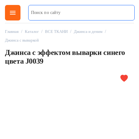
menu
Главная
/
Каталог
/
ВСЕ ТКАНИ
/
Джинса и деним
/
Джинса с вываркой
Джинса с эффектом выварки синего
цвета J0039