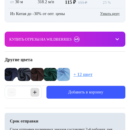
от
30 м
318.2 м/п
115 ₽
155 ₽
25 %
Узнать цену
Из Китая до -30% от опт. цены
keyboard_arrow_down
КУПИТЬ ОТРЕЗЫ НА WILDBERRIES
Другие цвета
+ 12 цвет
Добавить в корзину
Срок отправки
Срок отправки розничных заказов составляет 2-4 рабочих дня