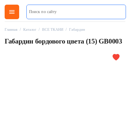
menu
Главная
/
Каталог
/
ВСЕ ТКАНИ
/
Габардин
Габардин бордового цвета (15) GB0003