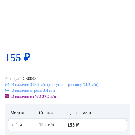
155
₽
Артикул:
GB0003
В наличии
318.2
м/п (доступно в розницу
18.2
м/п)
В наличии отрезы
3.4
м/п
В наличии на WB
37.5
м/п
Метраж
Остаток
Цена за метр
от
1 м
18.2 м/п
155 ₽