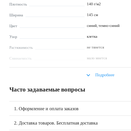
140
г/м2
Плотность
145
см
Ширина
синий, темно-синий
Цвет
клетка
Узор
не тянется
Растяжимость
мало мнется
Сминаемость
Описание
keyboard_arrow_down
Подробнее
Фуле с вареным эффектом без ворса «Синяя клетка» - ткань в клетку шири
Состав ткани: хлопок 100%. Из фуле шьют рубашки, юбки, платья, пижа
взрослых.
Часто задаваемые вопросы
1. Оформление и оплата заказов
2. Доставка товаров. Бесплатная доставка