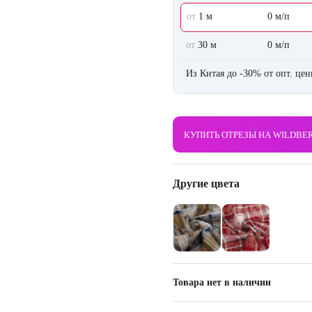
от
1 м
0 м/п
от
30 м
0 м/п
Из Китая до -30% от опт. це
КУПИТЬ ОТРЕЗЫ НА WILDBE
Другие цвета
Товара нет в наличии