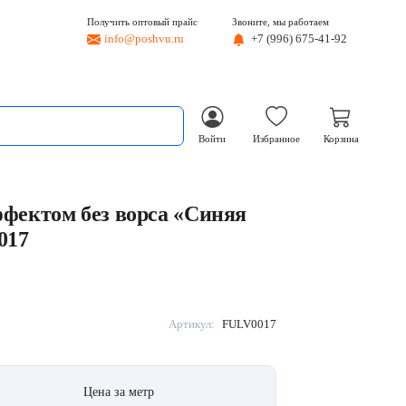
Получить оптовый прайс
Звоните, мы работаем
info@poshvu.ru
+7 (996) 675-41-92
Войти
Избранное
Корзина
ффектом без ворса «Синяя
017
Артикул:
FULV0017
Цена за метр