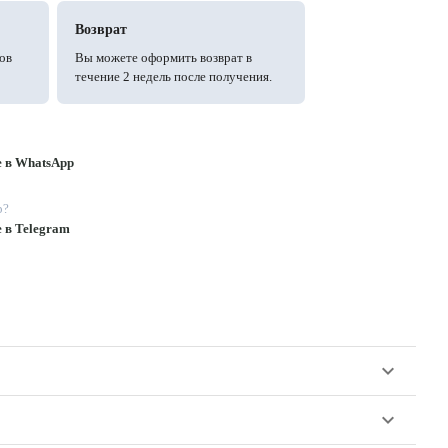
Возврат
ов
Вы можете оформить возврат в
течение 2 недель после получения.
е в WhatsApp
p?
е в Telegram
keyboard_arrow_down
keyboard_arrow_down