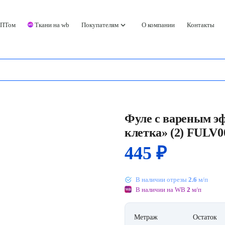
keyboard_arrow_down
ОПТом
Ткани на wb
Покупателям
О компании
Контакты
Фуле с вареным э
клетка» (2) FULV0
445
₽
В наличии отрезы
2.6
м/п
В наличии на WB
2
м/п
Метраж
Остаток