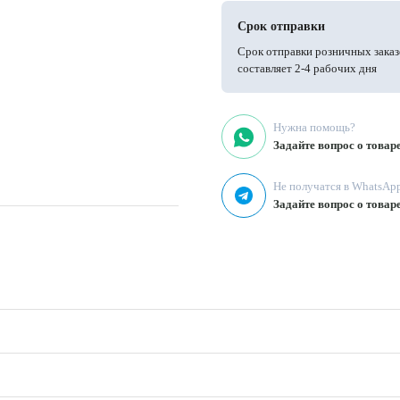
Срок отправки
Срок отправки розничных заказ
составляет 2-4 рабочих дня
Нужна помощь?
Задайте вопрос о товар
Не получатся в WhatsAp
Задайте вопрос о товар
ной 145 см и плотностью 140 г/м².
мы и другую одежду для детей и