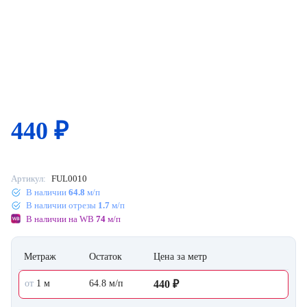
440
₽
Артикул:
FUL0010
В наличии
64.8
м/п
В наличии отрезы
1.7
м/п
В наличии на WB
74
м/п
Метраж
Остаток
Цена за метр
от
1 м
64.8 м/п
440 ₽