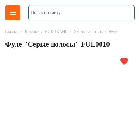
menu
Главная
/
Каталог
/
ВСЕ ТКАНИ
/
Хлопковая ткань
/
Фуле
Фуле "Серые полосы" FUL0010