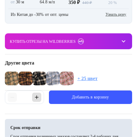
от
30 м
64.8 м/п
350 ₽
440 ₽
20 %
Узнать цену
Из Китая до -30% от опт. цены
keyboard_arrow_down
КУПИТЬ ОТРЕЗЫ НА WILDBERRIES
Другие цвета
+ 25 цвет
Добавить в корзину
Срок отправки
Срок отправки розничных заказов составляет 2-4 рабочих дня