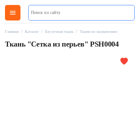
menu
Главная
/
Каталог
/
Блузочная ткань
/
Ткани по назначению
Ткань "Сетка из перьев" PSH0004