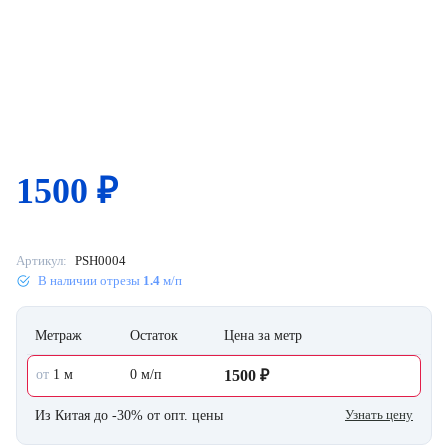
1500
₽
Артикул:
PSH0004
В наличии отрезы
1.4
м/п
Метраж
Остаток
Цена за метр
от
1 м
0 м/п
1500 ₽
Узнать цену
Из Китая до -30% от опт. цены