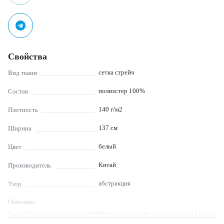
Свойства
сетка стрейч
Вид ткани
полиэстер 100%
Состав
140
г/м2
Плотность
137
см
Ширина
белый
Цвет
Китай
Производитель
абстракция
Узор
Описание
Ткань "Сетка из перьев" арт. PSH0004 ширина 140 см плотность 144 г/м2,
производство Китай. Очень эффектная ткань для праздничных платьев,