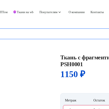
keyboard_arrow_down
ОПТом
Ткани на wb
Покупателям
О компании
Контакты
Ткань с фрагмент
PSH0001
1150
₽
Метраж
Остаток