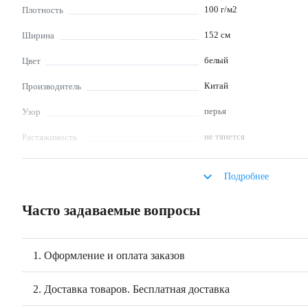
100
г/м2
Плотность
152
см
Ширина
белый
Цвет
Китай
Производитель
перья
Узор
не тянется
Растяжимость
умеренно
Сминаемость
keyboard_arrow_down
Подробнее
блузка, платье, декор, юбк
Что шьют
Часто задаваемые вопросы
глажка с изнаночной сторо
Уход за изделиями из
мягких моющих средств, не
ткани
180°C, деликатный режим
1. Оформление и оплата заказов
Обязательна ВТО, ткань 
Особенности работы с
тканью
2. Доставка товаров. Бесплатная доставка
Ткань некапризная и шьет
Для шитья на швейной ма