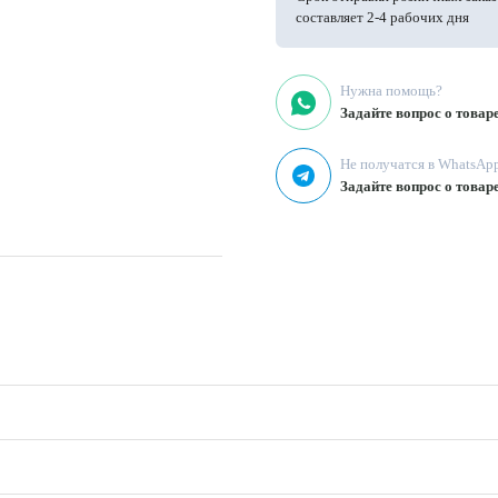
составляет 2-4 рабочих дня
Нужна помощь?
Задайте вопрос о товар
Не получатся в WhatsAp
Задайте вопрос о товар
а, рубашки
ны, не отбеливать, использование
 выкручивать, глажка при t <
 стирки
дает усадку до 5%
ся довольно легко.
шине подойдут тонкие иглы