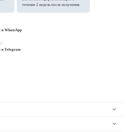
течение 2 недель после получения.
е в WhatsApp
p?
е в Telegram
keyboard_arrow_down
keyboard_arrow_down