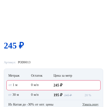
245
₽
Артикул:
POD0013
Метраж
Остаток
Цена за метр
от
1 м
0 м/п
245 ₽
от
30 м
0 м/п
195 ₽
245 ₽
20 %
Узнать цену
Из Китая до -30% от опт. цены