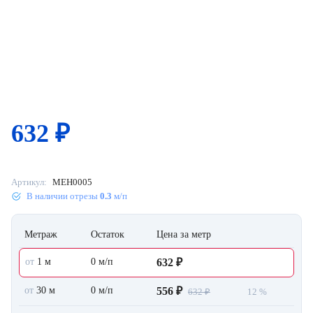
632
₽
Артикул:
MEH0005
В наличии отрезы
0.3
м/п
Метраж
Остаток
Цена за метр
от
1 м
0 м/п
632 ₽
от
30 м
0 м/п
556 ₽
632 ₽
12 %