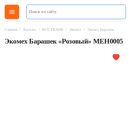
menu
Главная
/
Каталог
/
ВСЕ ТКАНИ
/
Экомех
/
Экомех Барашек
Экомех Барашек «Розовый» MEH0005