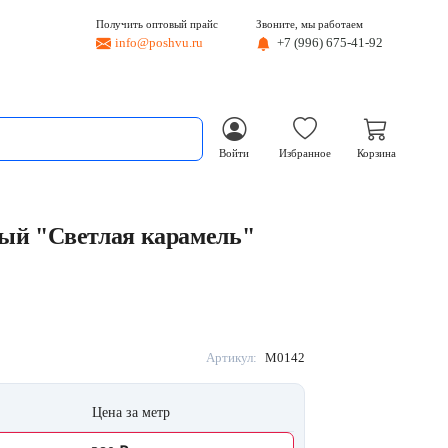
Получить оптовый прайс
Звоните, мы работаем
info@poshvu.ru
+7 (996) 675-41-92
Войти
Избранное
Корзина
ый "Светлая карамель"
Артикул:
M0142
Цена за метр