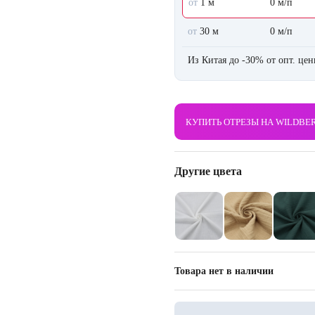
от
1 м
0 м/п
от
30 м
0 м/п
Из Китая до -30% от опт. це
КУПИТЬ ОТРЕЗЫ НА WILDBE
Другие цвета
Товара нет в наличии