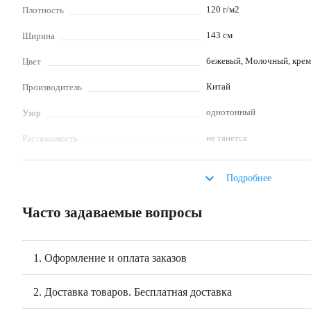
120
г/м2
Плотность
143
см
Ширина
бежевый, Молочный, кре
Цвет
Китай
Производитель
однотонный
Узор
не тянется
Растяжимость
мало мнется
Сминаемость
keyboard_arrow_down
Подробнее
блузка, платье, туника, юб
Что шьют
одежда, текстиль для мал
Часто задаваемые вопросы
халаты
не отбеливать, использов
Уход за изделиями из
выкручивать, деликатный
ткани
1. Оформление и оплата заказов
Описание
2. Доставка товаров. Бесплатная доставка
Муслин двухслойный «Светлая карамель» - легкая однотонная ткань из 