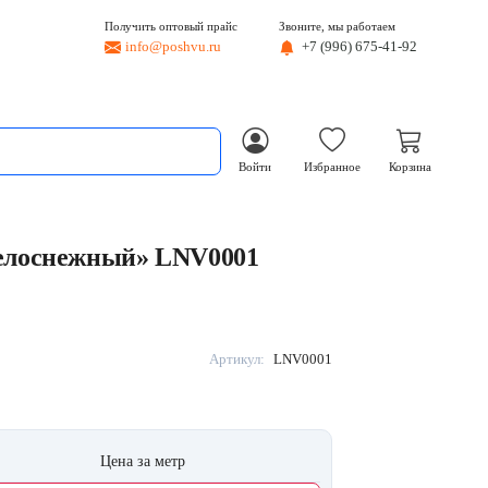
Получить оптовый прайс
Звоните, мы работаем
info@poshvu.ru
+7 (996) 675-41-92
Войти
Избранное
Корзина
Белоснежный» LNV0001
Артикул:
LNV0001
Цена за метр