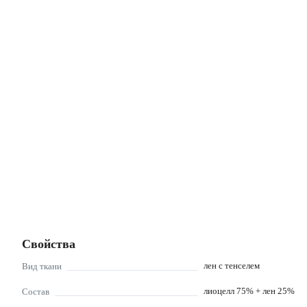
Свойства
лен с тенселем
Вид ткани
лиоцелл 75% + лен 25%
Состав