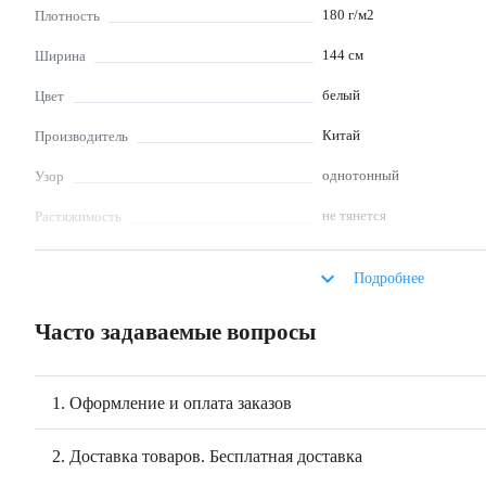
180
г/м2
Плотность
144
см
Ширина
белый
Цвет
Китай
Производитель
однотонный
Узор
не тянется
Растяжимость
умеренно
Сминаемость
keyboard_arrow_down
Подробнее
блузка, платье, юбка, дет
Что шьют
костюмы
Часто задаваемые вопросы
не отбеливать, глажка при
Уход за изделиями из
моющих средств, не выкру
ткани
1. Оформление и оплата заказов
Описание
Лен с тенселем "Белоснежный" (артикул TENSL0001) — это современная 
2. Доставка товаров. Бесплатная доставка
натуральную льняную фактуру и мягкость тенселя. Тенсель в этом сочета