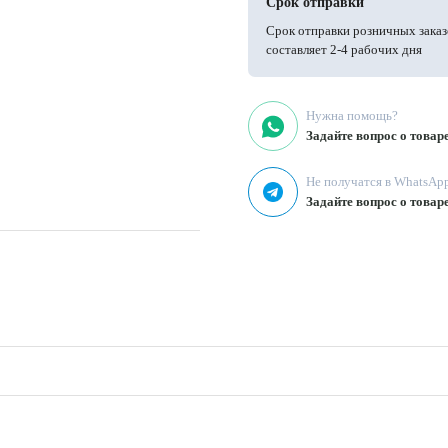
Срок отправки
Срок отправки розничных заказ
составляет 2-4 рабочих дня
Нужна помощь?
Задайте вопрос о товар
Не получатся в WhatsAp
Задайте вопрос о товар
ская одежда, рубашки, брюки,
 t < 110°C, использование мягких
чивать, деликатный режим стирки
смесовая ткань, которая сочетает
нии - это нити из лиоцелла,