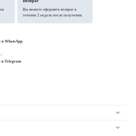
Возврат
ов
Вы можете оформить возврат в
течение 2 недель после получения.
е в WhatsApp
p?
е в Telegram
keyboard_arrow_down
keyboard_arrow_down