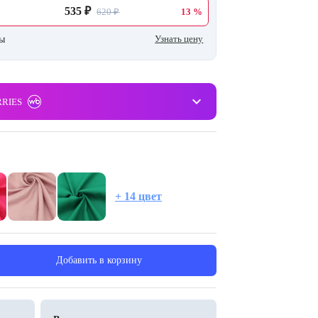
535 ₽
620 ₽
13 %
Узнать цену
ны
keyboard_arrow_down
RRIES
+ 14 цвет
Добавить в корзину