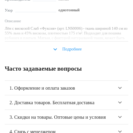
однотонный
Узор
Описание
Лён с вискозой Слаб «Фуксия» (арт. LNS0006) - ткань шириной 140 см из
55% льна и 45% вискозы, плотностью 175 г/м². Подходит для пошива
рубашек и платьев. Мягкая, с фактурой натуральной ткани, может быть
колючей для чувствительной кожи.
keyboard_arrow_down
Подробнее
Часто задаваемые вопросы
keyboard_arrow_down
1. Оформление и оплата заказов
keyboard_arrow_down
2. Доставка товаров. Бесплатная доставка
keyboard_arrow_down
3. Скидки на товары. Оптовые цены и условия
keyboard_arrow_down
4. Связь с менеджером