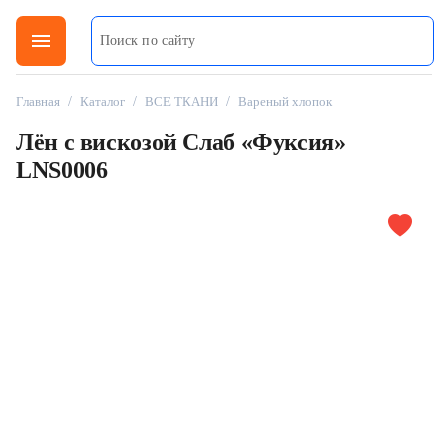
menu
Главная
/
Каталог
/
ВСЕ ТКАНИ
/
Вареный хлопок
Лён с вискозой Слаб «Фуксия»
LNS0006