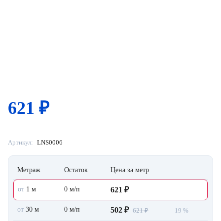
621
₽
Артикул:
LNS0006
Метраж
Остаток
Цена за метр
от
1 м
0 м/п
621 ₽
от
30 м
0 м/п
502 ₽
621 ₽
19 %