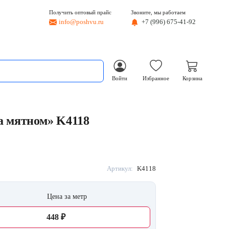
Получить оптовый прайс
Звоните, мы работаем
info@poshvu.ru
+7 (996) 675-41-92
Войти
Избранное
Корзина
а мятном» K4118
Артикул:
K4118
Цена за метр
448 ₽