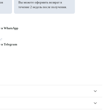
ов
Вы можете оформить возврат в
течение 2 недель после получения.
е в WhatsApp
p?
е в Telegram
keyboard_arrow_down
keyboard_arrow_down