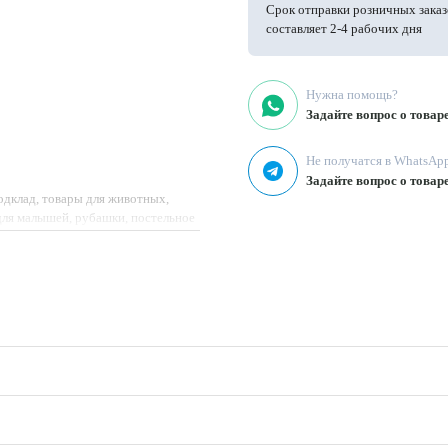
Срок отправки розничных заказ
составляет 2-4 рабочих дня
Нужна помощь?
Задайте вопрос о товар
Не получатся в WhatsAp
Задайте вопрос о товар
подклад, товары для животных,
 для малышей, рубашки, постельное
тбеливать, использование мягких
ивать, глажка при t < 180°C,
ириной 160 см и плотностью 120 г/
а шьют постельное белье, платья,
 взрослых.