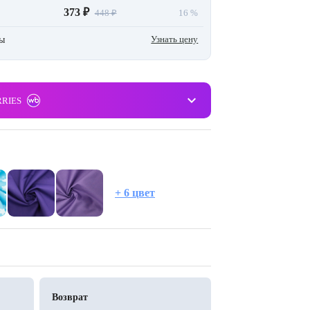
373 ₽
448 ₽
16 %
Узнать цену
ны
keyboard_arrow_down
RRIES
+ 6 цвет
Возврат