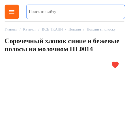
menu
Главная
/
Каталог
/
ВСЕ ТКАНИ
/
Поплин
/
Поплин в полоску
Сорочечный хлопок синие и бежевые
полосы на молочном HL0014