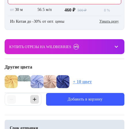
от
30 м
56.5 м/п
460 ₽
500 ₽
8 %
Узнать цену
Из Китая до -30% от опт. цены
keyboard_arrow_down
КУПИТЬ ОТРЕЗЫ НА WILDBERRIES
Другие цвета
+ 10 цвет
Добавить в корзину
Срок отправки