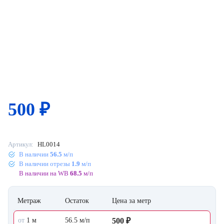
500
₽
Артикул:
HL0014
В наличии
56.5
м/п
В наличии отрезы
1.9
м/п
В наличии на WB
68.5
м/п
Метраж
Остаток
Цена за метр
от
1 м
56.5 м/п
500 ₽