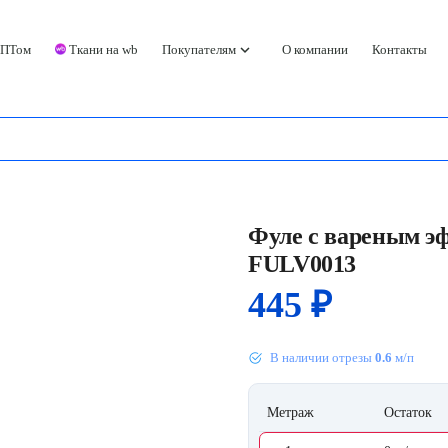
keyboard_arrow_down
ОПТом
Ткани на wb
Покупателям
О компании
Контакты
Фуле с вареным эф
FULV0013
445
₽
В наличии отрезы
0.6
м/п
Метраж
Остаток