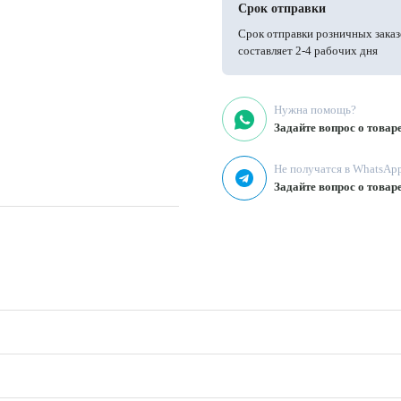
Срок отправки
Срок отправки розничных заказ
составляет 2-4 рабочих дня
Нужна помощь?
Задайте вопрос о товар
Не получатся в WhatsAp
Задайте вопрос о товар
ание мягких моющих средств, не
 < 180°C, деликатный режим стирки
м и плотностью 140 г/м². Состав
и, юбки, платья, пижамы и другую