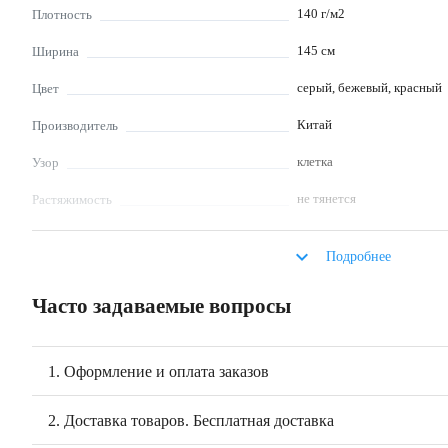
140
г/м2
Плотность
145
см
Ширина
серый, бежевый, красный
Цвет
Китай
Производитель
клетка
Узор
не тянется
Растяжимость
мало мнется
Сминаемость
keyboard_arrow_down
Подробнее
не отбеливать, использов
Уход за изделиями из
выкручивать, глажка при t
ткани
Часто задаваемые вопросы
Описание
Фуле с вареным эффектом «Серая клетка» - ткань в клетку шириной 145 с
1. Оформление и оплата заказов
ткани: хлопок 100%. Ткань имеет небольшой ворс. Из фуле шьют рубашк
одежду для детей и взрослых.
2. Доставка товаров. Бесплатная доставка