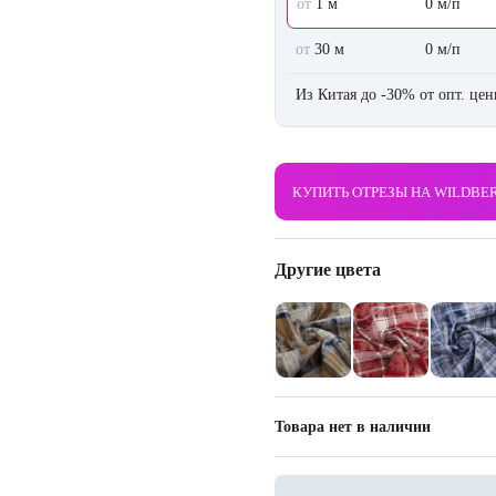
от
1 м
0 м/п
от
30 м
0 м/п
Из Китая до -30% от опт. це
КУПИТЬ ОТРЕЗЫ НА WILDBE
Другие цвета
Товара нет в наличии