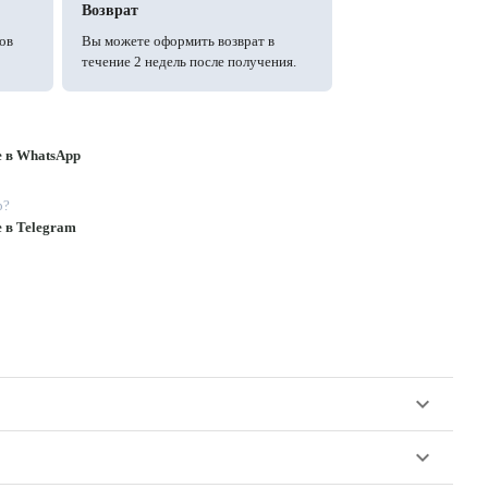
Возврат
ов
Вы можете оформить возврат в
течение 2 недель после получения.
е в WhatsApp
p?
е в Telegram
keyboard_arrow_down
keyboard_arrow_down