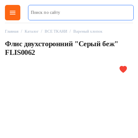
menu
Главная
/
Каталог
/
ВСЕ ТКАНИ
/
Вареный хлопок
Флис двухсторонний "Серый беж"
FLIS0062