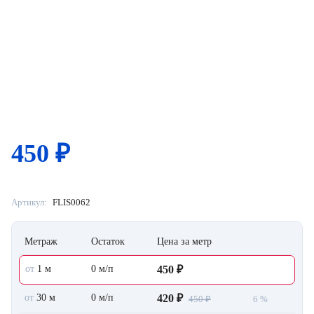
450
₽
Артикул:
FLIS0062
Метраж
Остаток
Цена за метр
от
1 м
0 м/п
450 ₽
от
30 м
0 м/п
420 ₽
450 ₽
6 %