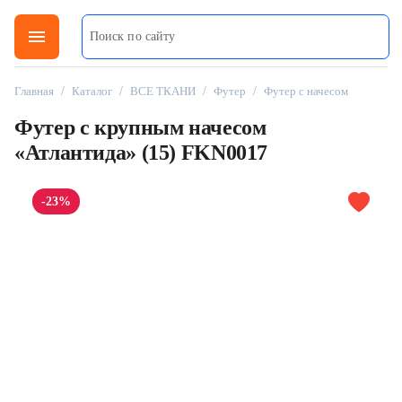
menu
Главная
/
Каталог
/
ВСЕ ТКАНИ
/
Футер
/
Футер с начесом
Футер с крупным начесом
«Атлантида» (15) FKN0017
-23%