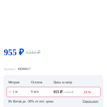
955
₽
1242
₽
Артикул:
FKN0017
Метраж
Остаток
Цена за метр
от
1 м
0 м/п
955 ₽
1242 ₽
23 %
Узнать цену
Из Китая до -30% от опт. цены