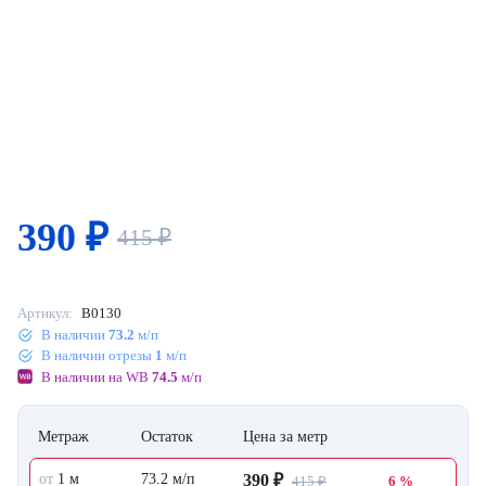
390
₽
415
₽
Артикул:
B0130
В наличии
73.2
м/п
В наличии отрезы
1
м/п
В наличии на WB
74.5
м/п
Метраж
Остаток
Цена за метр
от
1 м
73.2 м/п
390 ₽
415 ₽
6 %