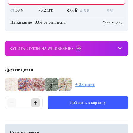
от
30 м
73.2 м/п
375 ₽
415 ₽
9 %
Узнать цену
Из Китая до -30% от опт. цены
keyboard_arrow_down
КУПИТЬ ОТРЕЗЫ НА WILDBERRIES
Другие цвета
+ 23 цвет
Добавить в корзину
Срок отправки