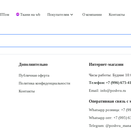
keyboard_arrow_down
ОПТом
Ткани на wb
Покупателям
О компании
Контакты
Дополнительно
Интернет-магазин
Часы работы: Будние 10:
Публичная оферта
Телефон: +7 (996) 675-4
Политика конфиденциальности
Email: info@poshvu.ru
Контакты
Оперативная связь с 
Whatsapp розница: +7 (99
Whatsapp опт: +7 (995) 6
Telegram: @poshvu_mana