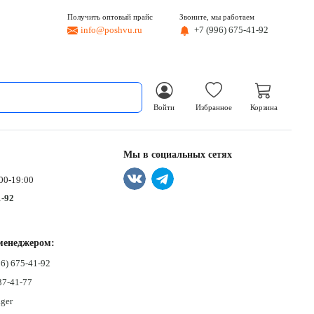
Получить оптовый прайс
Звоните, мы работаем
info@poshvu.ru
+7 (996) 675-41-92
Войти
Избранное
Корзина
Мы в социальных сетях
00-19:00
1-92
менеджером:
6) 675-41-92
37-41-77
ger