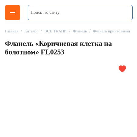
menu
Главная
/
Каталог
/
ВСЕ ТКАНИ
/
Фланель
/
Фланель принтованая
Фланель «Коричневая клетка на
болотном» FL0253