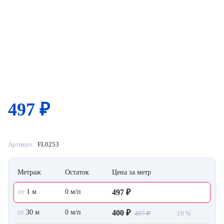
497
₽
Артикул:
FL0253
Метраж
Остаток
Цена за метр
от
1 м
0 м/п
497 ₽
от
30 м
0 м/п
400 ₽
497 ₽
19 %